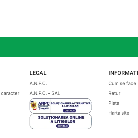
LEGAL
INFORMATI
A.N.P.C.
Cum se face l
 caracter
A.N.P.C. - SAL
Retur
Plata
Harta site