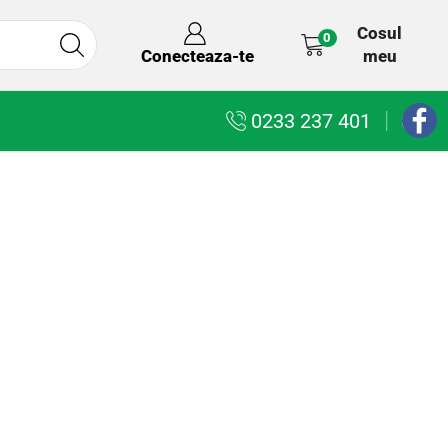
Cosul
0
meu
Conecteaza-te
0233 237 401