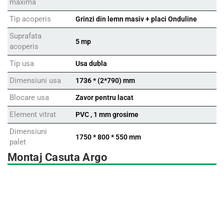
maxima
Tip acoperis
Grinzi din lemn masiv + placi Onduline
Suprafata
5 mp
acoperis
Tip usa
Usa dubla
Dimensiuni usa
1736 * (2*790) mm
Blocare usa
Zavor pentru lacat
Element vitrat
PVC , 1 mm grosime
Dimensiuni
1750 * 800 * 550 mm
palet
Montaj Casuta Argo