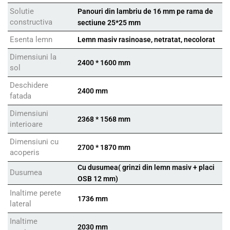
Solutie
Panouri din lambriu de 16 mm pe rama de
constructiva
sectiune 25*25 mm
Esenta lemn
Lemn masiv rasinoase, netratat, necolorat
Dimensiuni la
2400 * 1600 mm
sol
Deschidere
2400 mm
fatada
Dimensiuni
2368 * 1568 mm
interioare
Dimensiuni cu
2700 * 1870 mm
acoperis
Cu dusumea( grinzi din lemn masiv + placi
Dusumea
OSB 12 mm)
Inaltime perete
1736 mm
lateral
Inaltime
2030 mm